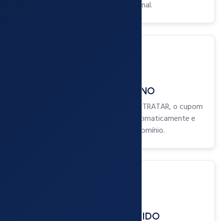
nacional ou internacional.
2
ESCOLHA O PLANO
Após escolher o plano clique em CONTRATAR, o cupom
de 30 Dias Grátis é adicionado automaticamente e
você já pode usar o seu domínio.
3
CADASTRO E PEDIDO