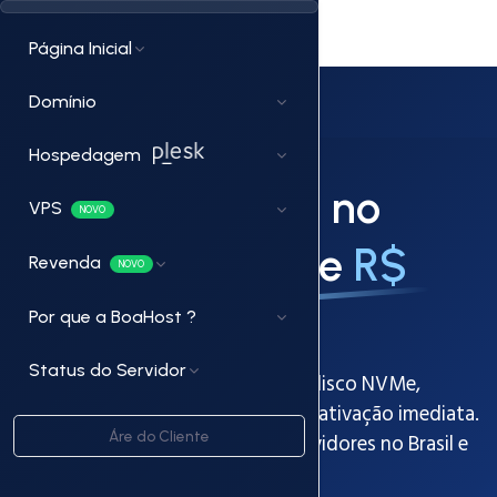
Página Inicial
Domínio
NOVO 🇧🇷
Hospedagem
Servidores VPS no
VPS
NOVO
Brasil a partir de
R$
Revenda
NOVO
19,90/mês
Por que a BoaHost ?
Status do Servidor
Máquinas virtuais dedicadas com disco NVMe,
acesso root/administrador total e ativação imediata.
Linux ou Windows Server, com servidores no Brasil e
Áre do Cliente
recursos garantidos.