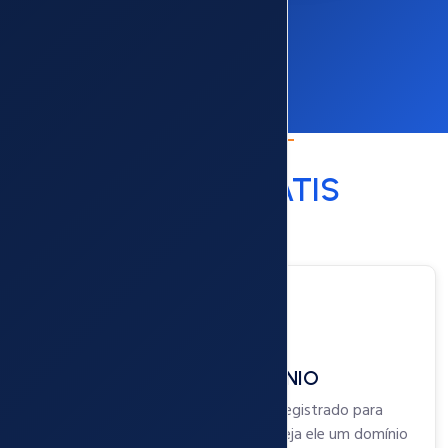
Como ganhar
30 DIAS
GRÁTIS
1
TENHA UM DOMÍNIO
Você precisa já ter um domínio registrado para
contratar uma nova hospedagem, seja ele um domínio