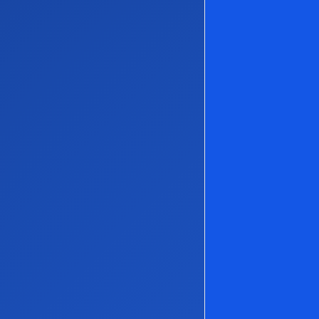
Nossos Produtos
Hospedagem de site Linux
Hospedagem de site Expert
Registro de domínios
Transferir domínio
Revenda de Hospedagem
Servidor VPS Linux
Servidor VPS Windows
Siga-nos
Atendimento
Fale Conosco