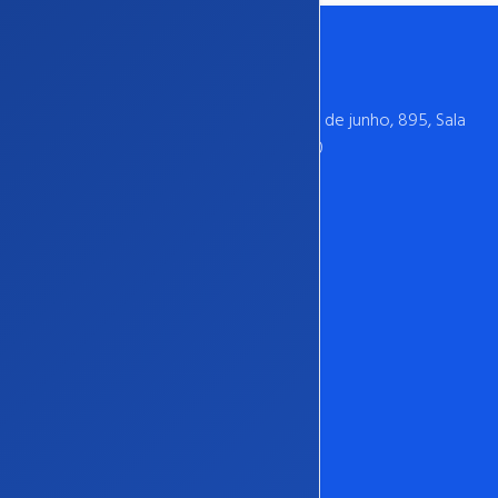
CNPJ 30.519.157/0001-99 - Rua treze de junho, 895, Sala
601, 6 Andar, Cuiabá-MT, CEP: 78020-000
65 9 9307-2186
contato@boahost.com.br
A BoaHost
Sobre a BoaHost
Nossa Estrutura
Tecnologia
Termos de serviços