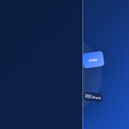
Conhecer os VPS
NVMe
🇧🇷 Brasil